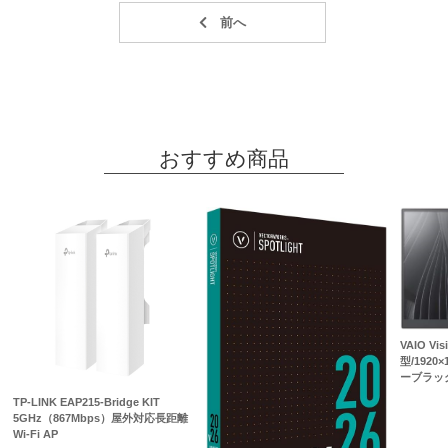
おすすめ商品
VAIO Visi
型/1920×
ーブラッ
TP-LINK EAP215-Bridge KIT
5GHz（867Mbps）屋外対応長距離
Wi-Fi AP