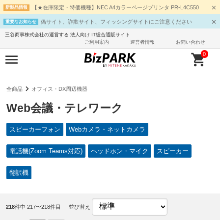
【★在庫限定・特価機種】NEC A4カラーページプリンタ PR-L4C550
新製品情報
偽サイト、詐欺サイト、フィッシングサイトにご注意ください
重要なお知らせ
三谷商事株式会社の運営する 法人向け IT総合通販サイト
ご利用案内
運営者情報
お問い合わせ
0
全商品
オフィス・DX周辺機器
Web会議・テレワーク
スピーカーフォン
Webカメラ・ネットカメラ
電話機(Zoom Teams対応)
ヘッドホン・マイク
スピーカー
翻訳機
218
件中 217〜218件目
並び替え