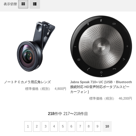
表示切替
ノートＰＣカメラ用広角レンズ
Jabra Speak 710+ UC [USB・Bluetooth
接続対応 HD音声対応ポータブルスピー
標準価格（税別）
4,800円
カーフォン ]
標準価格（税別）
46,200円
218
件中 217〜218件目
1
2
3
4
5
6
7
8
9
10