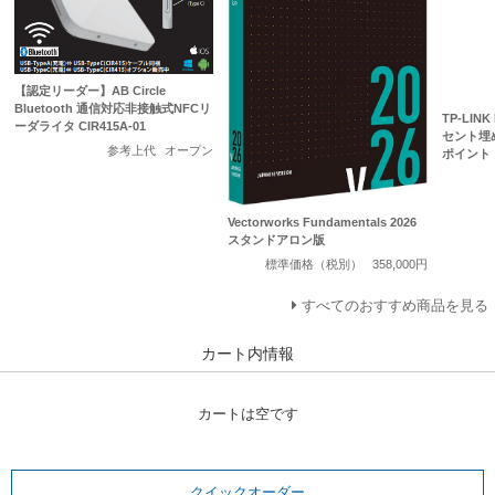
【認定リーダー】AB Circle
Bluetooth 通信対応非接触式NFCリ
TP-LINK
ーダライタ CIR415A-01
セント埋め
参考上代
オープン
ポイント
Vectorworks Fundamentals 2026
スタンドアロン版
標準価格（税別）
358,000円
すべてのおすすめ商品を見る
カート内情報
カートは空です
クイックオーダー