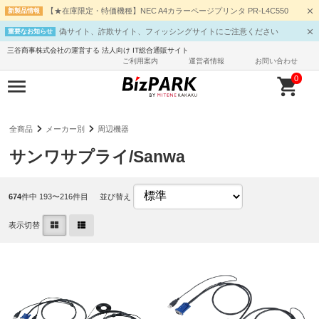
【★在庫限定・特価機種】NEC A4カラーページプリンタ PR-L4C550
新製品情報
偽サイト、詐欺サイト、フィッシングサイトにご注意ください
重要なお知らせ
三谷商事株式会社の運営する 法人向け IT総合通販サイト
ご利用案内
運営者情報
お問い合わせ
0
全商品
メーカー別
周辺機器
サンワサプライ/Sanwa
674
件中 193〜216件目
並び替え
表示切替