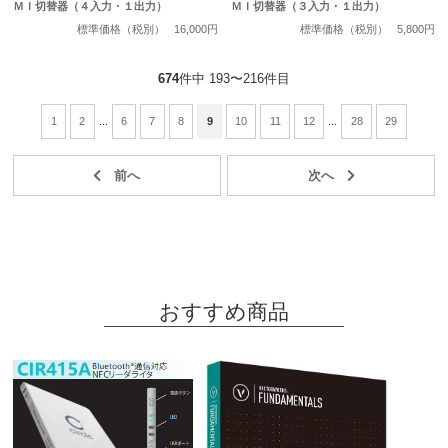
ＭＩ切替器（４入力・１出力）
ＭＩ切替器（３入力・１出力）
標準価格（税別）
16,000円
標準価格（税別）
5,800円
674
件中 193〜216件目
1
2
...
6
7
8
9
10
11
12
...
28
29
おすすめ商品