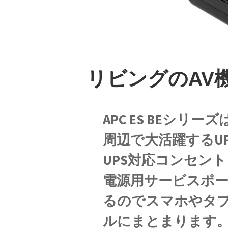
リビングのAV
APC ES BEシ
周辺で大活躍するUP
UPS対応コンセント 
電源用サービスポート（B
るのでスマホやタ
ルにまとまります