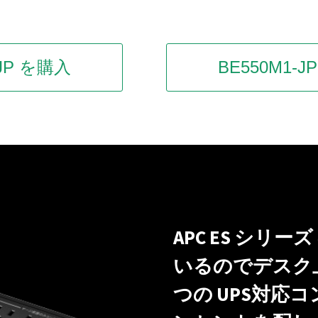
-JP を購入
BE550M1-
APC ES シ
いるのでデスク
つの UPS対応