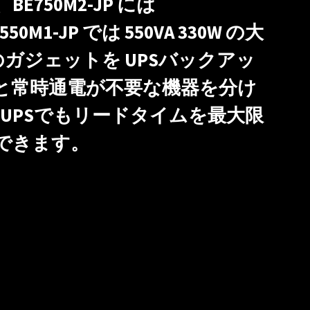
E750M2-JP には
550M1-JP では 550VA 330W の大
のガジェットを UPSバックアッ
と常時通電が不要な機器を分け
 UPSでもリードタイムを最大限
できます。