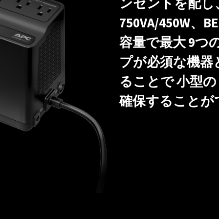
ンセントを配し、B
750VA/450W、BE
容量で最大 9つ
プが必須な機器
ることで 小型の
確保することが