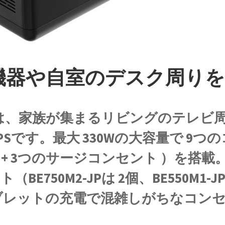
機器や自室のデスク周り
リーズは、家族が集まるリビングのテレ
Sです。最大 330Wの大容量で 9つ
+ 3つのサージコンセント ）を搭載。さら
E750M2-JPは 2個、BE550M1-
ブレットの充電で混雑しがちなコン
。